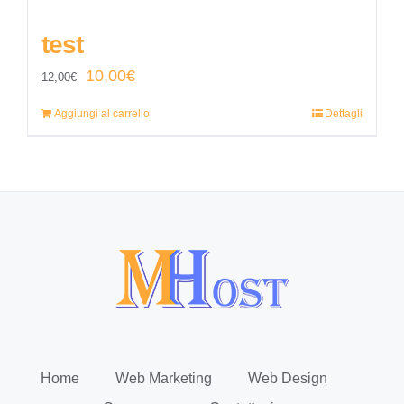
test
Il
Il
10,00
€
12,00
€
prezzo
prezzo
Aggiungi al carrello
Dettagli
originale
attuale
era:
è:
12,00€.
10,00€.
Home
Web Marketing
Web Design