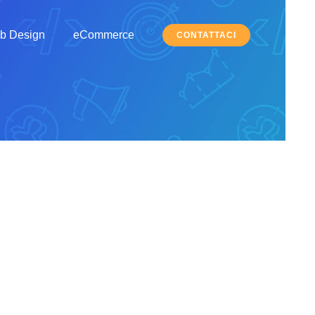
b Design
eCommerce
CONTATTACI