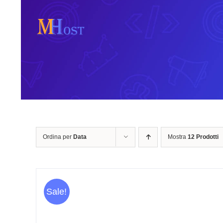
Salta
al
contenuto
Ordina per
Data
Mostra
12 Prodotti
Sale!