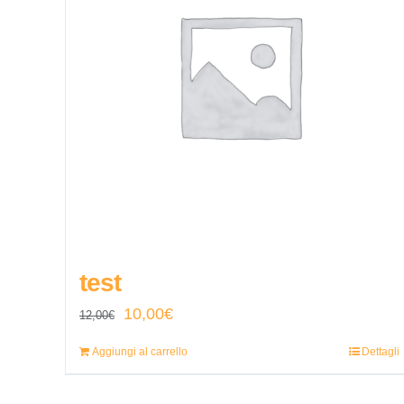
test
Il
Il
10,00
€
12,00
€
prezzo
prezzo
Aggiungi al carrello
Dettagli
originale
attuale
era:
è: