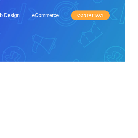
b Design
eCommerce
CONTATTACI