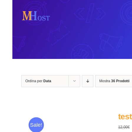
Salta
al
contenuto
Ordina per
Data
Mostra
36 Prodotti
test
Sale!
12,00
€