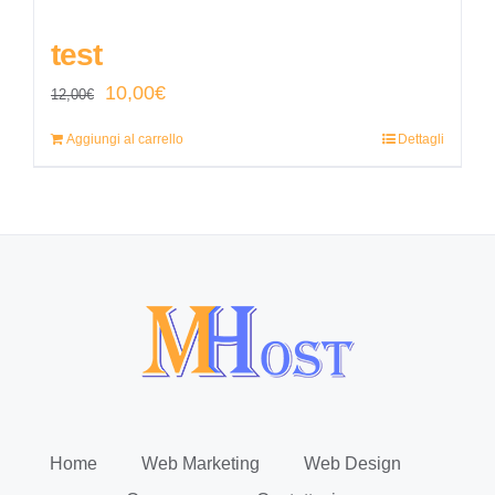
test
Il
Il
10,00
€
12,00
€
prezzo
prezzo
Aggiungi al carrello
Dettagli
originale
attuale
era:
è:
12,00€.
10,00€.
Home
Web Marketing
Web Design