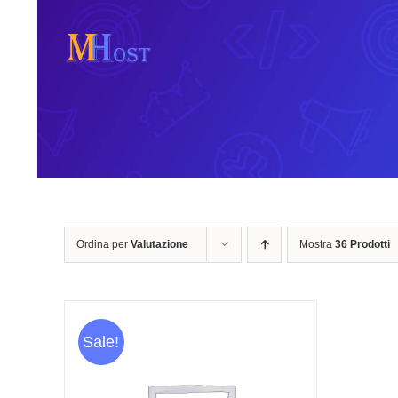
Salta
al
contenuto
Ordina per
Valutazione
Mostra
36 Prodotti
Sale!