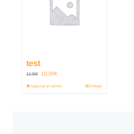
test
Il
Il
10,00
€
12,00
€
prezzo
prezzo
Aggiungi al carrello
Dettagli
originale
attuale
era:
è:
12,00€.
10,00€.