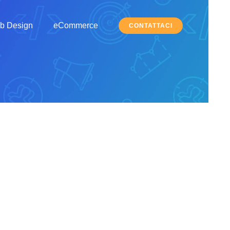
b Design
eCommerce
CONTATTACI